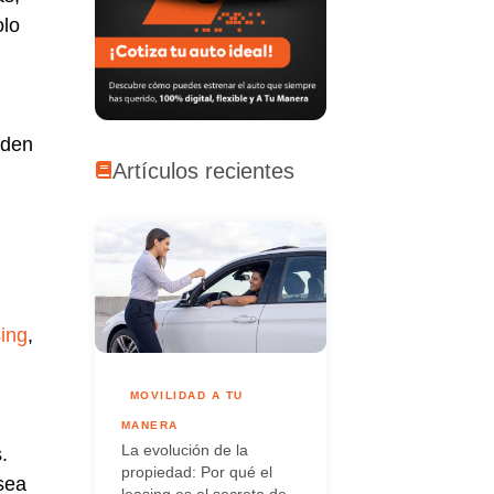
olo
eden
Artículos recientes
sing
,
MOVILIDAD A TU
MANERA
La evolución de la
.
propiedad: Por qué el
 sea
leasing es el secreto de