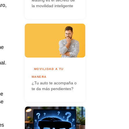
ro,
la movilidad inteligente
ne
al.
MOVILIDAD A TU
MANERA
¿Tu auto te acompaña o
te da más pendientes?
ce
se
es