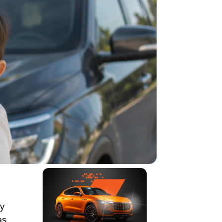
ay
as,